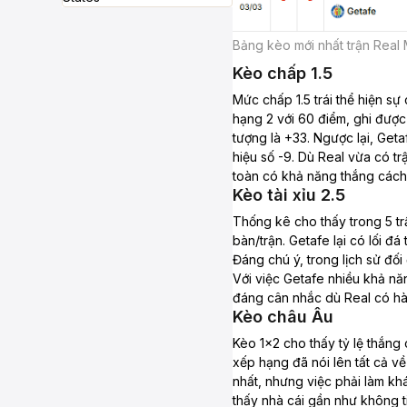
Bảng kèo mới nhất trận Real
Kèo chấp
1.5
Mức chấp 1.5 trái thể hiện s
hạng 2 với 60 điểm, ghi được
tượng là +33. Ngược lại, Get
hiệu số -9. Dù Real vừa có t
toàn có khả năng thắng cách b
Kèo tài xỉu
2.5
Thống kê cho thấy trong 5 trậ
bàn/trận. Getafe lại có lối đ
Đáng chú ý, trong lịch sử đối 
Với việc Getafe nhiều khả nă
đáng cân nhắc dù Real có hà
Kèo châu Âu
Kèo 1×2 cho thấy tỷ lệ thắng 
xếp hạng đã nói lên tất cả về
nhất, nhưng việc phải làm kh
thấy nhà cái gần như không 