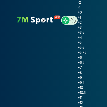
-2
-1
+0
+1
+2
+3
+3.5
+4
+5
+5.5
+5.75
+6
+6.5
+7
+8
+9
+9.5
+10
+10.5
+11
+12