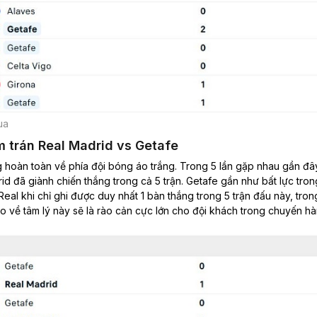
ua
m trán Real Madrid vs Getafe
 hoàn toàn về phía đội bóng áo trắng. Trong 5 lần gặp nhau gần đây
d đã giành chiến thắng trong cả 5 trận. Getafe gần như bất lực trong
al khi chỉ ghi được duy nhất 1 bàn thắng trong 5 trận đấu này, trong
ảo về tâm lý này sẽ là rào cản cực lớn cho đội khách trong chuyến h