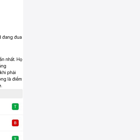
id đang đua
ần nhất. Họ
ắng
khi phải
ông là điểm
e.