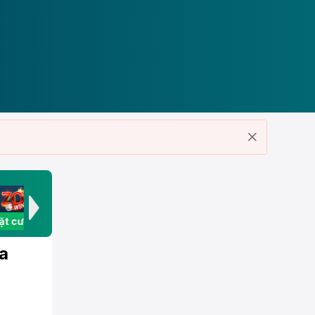
ặt cược
Đặt cược
Đặt cược
Đặt cược
Đặt cược
Đặt cư
a