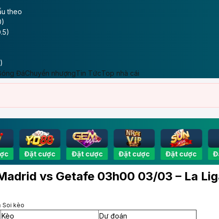
ấu theo
0)
.5)
)
Bóng Đá
Chuyển nhượng
Tin Tức
Top nhà cái
ược
Đặt cược
Đặt cược
Đặt cược
Đặt cược
Đ
Madrid vs Getafe 03h00 03/03 – La Lig
n
Soi kèo
Kèo
Dự đoán