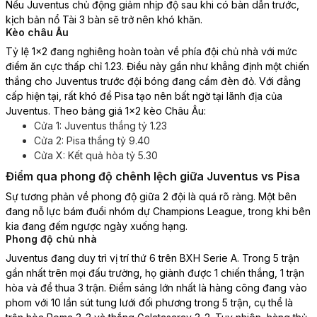
Nếu Juventus chủ động giảm nhịp độ sau khi có bàn dẫn trước,
kịch bản nổ Tài 3 bàn sẽ trở nên khó khăn.
Kèo châu Âu
Tỷ lệ 1×2 đang nghiêng hoàn toàn về phía đội chủ nhà với mức
điểm ăn cực thấp chỉ 1.23. Điều này gần như khẳng định một chiến
thắng cho Juventus trước đội bóng đang cầm đèn đỏ. Với đẳng
cấp hiện tại, rất khó để Pisa tạo nên bất ngờ tại lãnh địa của
Juventus. Theo bảng giá 1×2 kèo Châu Âu:
Cửa 1: Juventus thắng tỷ 1.23
Cửa 2: Pisa thắng tỷ 9.40
Cửa X: Kết quả hòa tỷ 5.30
Điểm qua phong độ chênh lệch giữa Juventus vs Pisa
Sự tương phản về phong độ giữa 2 đội là quá rõ ràng. Một bên
đang nỗ lực bám đuổi nhóm dự Champions League, trong khi bên
kia đang đếm ngược ngày xuống hạng.
Phong độ chủ nhà
Juventus đang duy trì vị trí thứ 6 trên BXH Serie A. Trong 5 trận
gần nhất trên mọi đấu trường, họ giành được 1 chiến thắng, 1 trận
hòa và để thua 3 trận. Điểm sáng lớn nhất là hàng công đang vào
phom với 10 lần sút tung lưới đối phương trong 5 trận, cụ thể là