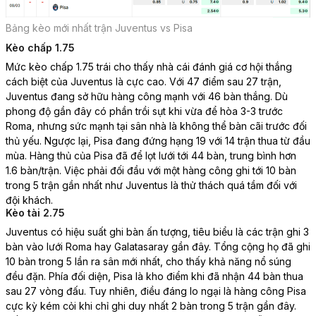
Bảng kèo mới nhất trận Juventus vs Pisa
Kèo chấp
1.75
Mức kèo chấp 1.75 trái cho thấy nhà cái đánh giá cơ hội thắng
cách biệt của Juventus là cực cao. Với 47 điểm sau 27 trận,
Juventus đang sở hữu hàng công mạnh với 46 bàn thắng. Dù
phong độ gần đây có phần trồi sụt khi vừa để hòa 3-3 trước
Roma, nhưng sức mạnh tại sân nhà là không thể bàn cãi trước đối
thủ yếu. Ngược lại, Pisa đang đứng hạng 19 với 14 trận thua từ đầu
mùa. Hàng thủ của Pisa đã để lọt lưới tới 44 bàn, trung bình hơn
1.6 bàn/trận. Việc phải đối đầu với một hàng công ghi tới 10 bàn
trong 5 trận gần nhất như Juventus là thử thách quá tầm đối với
đội khách.
Kèo tài
2.75
Juventus có hiệu suất ghi bàn ấn tượng, tiêu biểu là các trận ghi 3
bàn vào lưới Roma hay Galatasaray gần đây. Tổng cộng họ đã ghi
10 bàn trong 5 lần ra sân mới nhất, cho thấy khả năng nổ súng
đều đặn. Phía đối diện, Pisa là kho điểm khi đã nhận 44 bàn thua
sau 27 vòng đấu. Tuy nhiên, điều đáng lo ngại là hàng công Pisa
cực kỳ kém cỏi khi chỉ ghi duy nhất 2 bàn trong 5 trận gần đây.