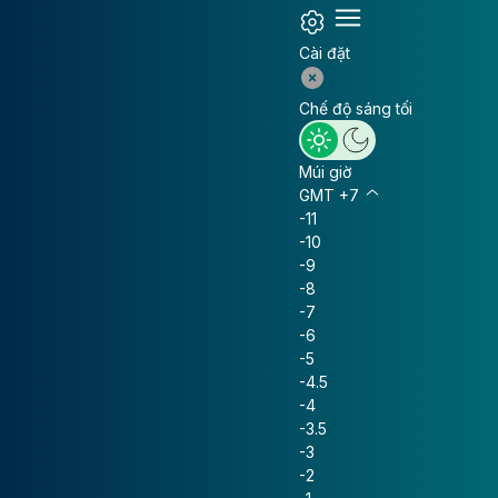
Cài đặt
Chế độ sáng tối
Múi giờ
GMT +7
-11
-10
-9
-8
-7
-6
-5
-4.5
-4
-3.5
-3
-2