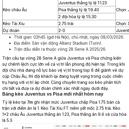
Juventus thắng tỷ lệ 1:1.23
Kèo châu Âu
Pisa thắng tỷ lệ 1:9.40
Chọn: 
2 đội hòa tỷ lệ 1:5.30
Kèo Tài Xỉu
2.75 trái
Chọn: 
Dự đoán
2-0
Juvent
Thời gian: 02h45 (giờ Hà Nội), chủ nhật, ngày 08/03/2026.
Địa điểm: Sân vận động Allianz Stadium (Turin).
Trận đấu diễn ra thuộc vòng 28 Serie A 2025/26.
Trận cầu tại vòng 28 Serie A giữa Juventus và Pisa chứng kiến
sự chênh lệch cực lớn về cả vị trí lẫn phong độ hiện tại. Trong khi
đội chủ nhà đang nỗ lực bảo vệ vị trí trong top 6 để giành vé dự
cúp Châu Âu, thì đội khách lại đang tuyệt vọng trong cuộc chiến
trụ hạng với vị trí áp chót. Cùng chuyên trang soi kèo phân tích
chi tiết và đưa ra dự đoán chính xác nhất ngay dưới đây.
Bảng kèo Juventus vs Pisa mới nhất hôm nay
Tỷ lệ kèo tại
7m
ghi nhận mức Juventus chấp Pisa 1.75 bàn cả
trận với điểm ăn là 1. Kèo Tài Xỉu FT niêm yết mốc 2.75 trái. Kèo
1×2 châu Âu Juventus thắng ăn 1.23, Pisa thắng ăn 9.4 và cửa hòa
là 5.3.