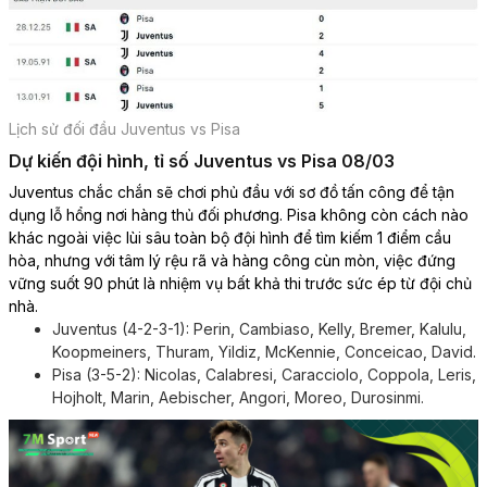
Lịch sử đối đầu Juventus vs Pisa
Dự kiến đội hình, tỉ số Juventus vs Pisa
08/03
Juventus chắc chắn sẽ chơi phủ đầu với sơ đồ tấn công để tận
dụng lỗ hổng nơi hàng thủ đối phương. Pisa không còn cách nào
khác ngoài việc lùi sâu toàn bộ đội hình để tìm kiếm 1 điểm cầu
hòa, nhưng với tâm lý rệu rã và hàng công cùn mòn, việc đứng
vững suốt 90 phút là nhiệm vụ bất khả thi trước sức ép từ đội chủ
nhà.
Juventus (4-2-3-1): Perin, Cambiaso, Kelly, Bremer, Kalulu,
Koopmeiners, Thuram, Yildiz, McKennie, Conceicao, David.
Pisa (3-5-2): Nicolas, Calabresi, Caracciolo, Coppola, Leris,
Hojholt, Marin, Aebischer, Angori, Moreo, Durosinmi.