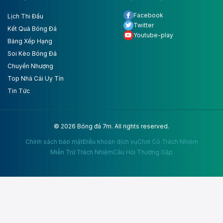
Facebook
Lịch Thi Đấu
Twitter
Kết Quả Bóng Đá
Youtube-play
Bảng Xếp Hạng
Soi Kèo Bóng Đá
Chuyển Nhượng
Top Nhà Cái Uy Tín
Tin Tức
© 2026 Bóng đá 7m. All rights reserved.
Chính sách bảo mật
Điều khoản dịch vụ
Chơi Có Trách Nhiệm
Miễn Trừ Trách Nhiệm
Câu Hỏi Thường Gặp