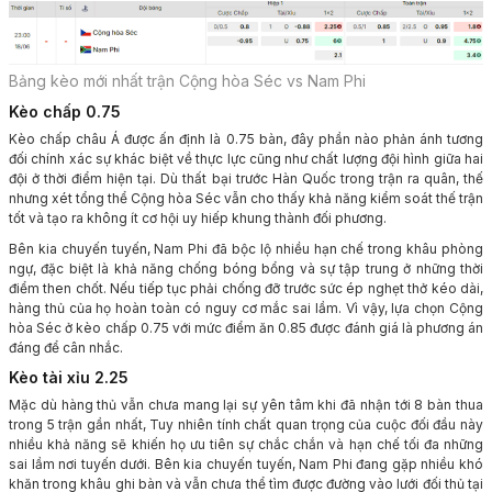
Bảng kèo mới nhất trận Cộng hòa Séc vs Nam Phi
Kèo chấp 0.75
Kèo chấp châu Á được ấn định là 0.75 bàn, đây phần nào phản ánh tương
đối chính xác sự khác biệt về thực lực cũng như chất lượng đội hình giữa hai
đội ở thời điểm hiện tại. Dù thất bại trước Hàn Quốc trong trận ra quân, thế
nhưng xét tổng thể Cộng hòa Séc vẫn cho thấy khả năng kiểm soát thế trận
tốt và tạo ra không ít cơ hội uy hiếp khung thành đối phương.
Bên kia chuyến tuyến, Nam Phi đã bộc lộ nhiều hạn chế trong khâu phòng
ngự, đặc biệt là khả năng chống bóng bổng và sự tập trung ở những thời
điểm then chốt. Nếu tiếp tục phải chống đỡ trước sức ép nghẹt thở kéo dài,
hàng thủ của họ hoàn toàn có nguy cơ mắc sai lầm. Vì vậy, lựa chọn Cộng
hòa Séc ở kèo chấp 0.75 với mức điểm ăn 0.85 được đánh giá là phương án
đáng để cân nhắc.
Kèo tài xỉu 2.25
Mặc dù hàng thủ vẫn chưa mang lại sự yên tâm khi đã nhận tới 8 bàn thua
trong 5 trận gần nhất, Tuy nhiên tính chất quan trọng của cuộc đối đầu này
nhiều khả năng sẽ khiến họ ưu tiên sự chắc chắn và hạn chế tối đa những
sai lầm nơi tuyến dưới. Bên kia chuyến tuyến, Nam Phi đang gặp nhiều khó
khăn trong khâu ghi bàn và vẫn chưa thể tìm được đường vào lưới đối thủ tại