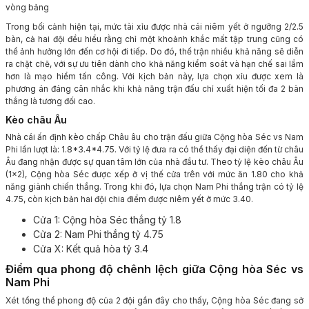
vòng bảng
Trong bối cảnh hiện tại, mức tài xỉu được nhà cái niêm yết ở ngưỡng 2/2.5
bàn, cả hai đội đều hiểu rằng chỉ một khoảnh khắc mất tập trung cũng có
thể ảnh hưởng lớn đến cơ hội đi tiếp. Do đó, thế trận nhiều khả năng sẽ diễn
ra chặt chẽ, với sự ưu tiên dành cho khả năng kiểm soát và hạn chế sai lầm
hơn là mạo hiểm tấn công. Với kịch bản này, lựa chọn xỉu được xem là
phương án đáng cân nhắc khi khả năng trận đấu chỉ xuất hiện tối đa 2 bàn
thắng là tương đối cao.
Kèo châu Âu
Nhà cái ấn định kèo chấp Châu âu cho trận đấu giữa Cộng hòa Séc vs Nam
Phi lần lượt là: 1.8*3.4*4.75. Với tỷ lệ đưa ra có thể thấy đại diện đến từ châu
Âu đang nhận được sự quan tâm lớn của nhà đầu tư. Theo tỷ lệ kèo châu Âu
(1×2), Cộng hòa Séc được xếp ở vị thế cửa trên với mức ăn 1.80 cho khả
năng giành chiến thắng. Trong khi đó, lựa chọn Nam Phi thắng trận có tỷ lệ
4.75, còn kịch bản hai đội chia điểm được niêm yết ở mức 3.40.
Cửa 1: Cộng hòa Séc thắng tỷ 1.8
Cửa 2: Nam Phi thắng tỷ 4.75
Cửa X: Kết quả hòa tỷ 3.4
Điểm qua phong độ chênh lệch giữa Cộng hòa Séc vs
Nam Phi
Xét tổng thể phong độ của 2 đội gần đây cho thấy, Cộng hòa Séc đang sở