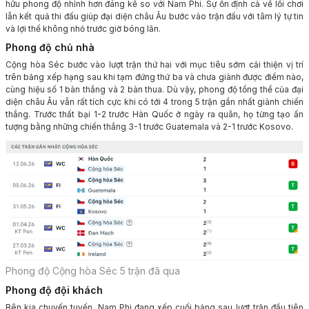
hữu phong độ nhỉnh hơn đáng kể so với Nam Phi. Sự ổn định cả về lối chơi
lẫn kết quả thi đấu giúp đại diện châu Âu bước vào trận đấu với tâm lý tự tin
và lợi thế không nhỏ trước giờ bóng lăn.
Phong độ chủ nhà
Cộng hòa Séc bước vào lượt trận thứ hai với mục tiêu sớm cải thiện vị trí
trên bảng xếp hạng sau khi tạm đứng thứ ba và chưa giành được điểm nào,
cùng hiệu số 1 bàn thắng và 2 bàn thua. Dù vậy, phong độ tổng thể của đại
diện châu Âu vẫn rất tích cực khi có tới 4 trong 5 trận gần nhất giành chiến
thắng. Trước thất bại 1-2 trước Hàn Quốc ở ngày ra quân, họ từng tạo ấn
tượng bằng những chiến thắng 3-1 trước Guatemala và 2-1 trước Kosovo.
Phong độ Cộng hòa Séc 5 trận đã qua
Phong độ đội khách
Bên kia chuyến tuyến, Nam Phi đang xếp cuối bảng sau lượt trận đầu tiên