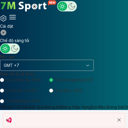
Cài đặt
Chế độ sáng tối
Múi giờ
GMT +7
Hiển thị tỷ lệ theo
Tỷ lệ Châu Âu (1.50)
Tỷ lệ HongKong (0.5)
Tỷ lệ Indo (-2.00)
Tỷ lệ Mỹ (-200)
Tỷ lệ Malaysia (0.5)
7M
Lịch Thi Đấu
Kết Quả Bóng Đá
Bảng Xếp Hạng
Soi Kèo Bóng Đá
Ch