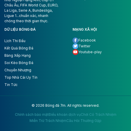
Châu Âu, FIFA World Cup, EURO,
La Liga, Serie A, Bundesliga,
Ligue 1...chuẩn xác, nhanh
chóng theo thời gian thực.
DỮ LIỆU BÓNG ĐÁ
MẠNG XÃ HỘI
Facebook
Lịch Thi Đấu
Twitter
Kết Quả Bóng Đá
Youtube-play
Bảng Xếp Hạng
Soi Kèo Bóng Đá
Chuyển Nhượng
Top Nhà Cái Uy Tín
Tin Tức
© 2026 Bóng đá 7m. All rights reserved.
Chính sách bảo mật
Điều khoản dịch vụ
Chơi Có Trách Nhiệm
Miễn Trừ Trách Nhiệm
Câu Hỏi Thường Gặp