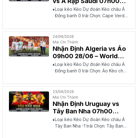
vs Ả Rập Saudi 07h00
27/06 – World Cup 2026
Loại kèo Kèo Dự đoán Kèo châu Á
Đồng banh 0 trái Chọn: Cape Verde
Kèo châu Âu Cape Verde thắng tỷ lệ
1:2.55 Chọn:...
24/06/2026
Mai Chí Thành
Nhận Định Algeria vs Áo
09h00 28/06 – World
Cup 2026
Loại kèo Kèo Dự đoán Kèo châu Á
Đồng banh 0 trái Chọn: Áo Kèo châu
Âu Algeria thắng tỷ lệ 1:2.9 Chọn: Áo
Áo...
23/06/2026
Mai Chí Thành
Nhận Định Uruguay vs
Tây Ban Nha 07h00
27/06 – World Cup 2026
Loại kèo Kèo Dự đoán Kèo châu Á
Tây Ban Nha -1 trái Chọn: Tây Ban
Nha Kèo châu Âu Uruguay thắng tỷ