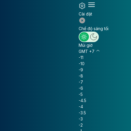
Cài đặt
Chế độ sáng tối
Múi giờ
GMT +7
-11
-10
-9
-8
-7
-6
-5
-4.5
-4
-3.5
-3
-2